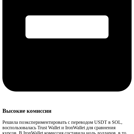
Высокие комиссии
Решила поэкспериментировать с переводом USDT в SOL,
воспользовалась Trust Wallet и IronWallet для сравнения
курсов. В IronWallet комиссия составила ноль долларов, в то