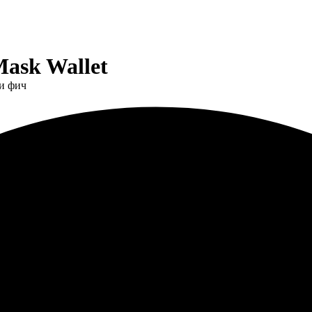
ask Wallet
 и фич