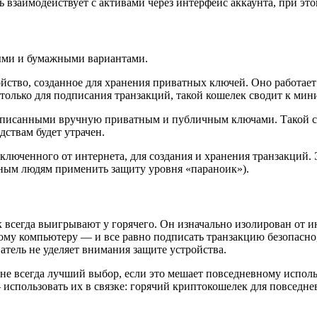
 взаимодействует с активами через интерфейс аккаунта, при это
ными и бумажными вариантами.
ойство, созданное для хранения приватных ключей. Оно работае
только для подписания транзакций, такой кошелек сводит к ми
аписанными вручную приватным и публичным ключами. Такой сп
дствам будет утрачен.
люченного от интернета, для создания и хранения транзакций. Э
жным людям применить защиту уровня «параноик»).
к
всегда выигрывают у горячего. Он изначально изолирован от ин
му компьютеру — и все равно подписать транзакцию безопасно
ватель не уделяет внимания защите устройства.
не всегда лучший выбор, если это мешает повседневному исполь
использовать их в связке: горячий
криптокошелек
для повседне