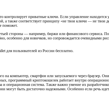
то контролирует приватные ключи. Если управление находится у
, а также соответствует принципу «не твои ключи — не твои ден
не поможет.
етьей стороны — например, биржи или финансового сервиса. Пол
обно, особенно для новичков, но сопровождается очевидными рис
го на компьютер, смартфон или запускаемого через браузер. Он
ажных, программный
криптокошелек
работает внутри операционно
за и операционная система. Также важно умение их разработчик
они могут быть достаточно надежными. Особенно если речь идет 