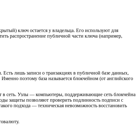
рытый) ключ остается у владельца. Его используют для
стить распространение публичной части ключа (например,
ы. Есть лишь записи о транзакциях в публичной базе данных,
 Именно поэтому база называется блокчейном (от английского
ет в сеть. Узлы — компьютеры, поддерживающие сеть блокчейна
тоды защиты позволяют проверить подлинность подписи с
 такого подхода — техническая невозможность восстановить
товалюту.