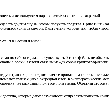
онетами используются пары ключей:
открытый
и закрытый.
едавать другим людям, чтобы получать средства. Приватный (зак
поряжаться криптовалютой. Инструмент устроен так, чтобы упро
и сами по себе они даже не существуют. Это не файлы, не объект
ованы в блоки, а блоки связаны между собой криптографически.
рмирует транзакцию, подписывает ее приватным ключом, переда
писывают транзакцию в очередной блок. Криптографические ме
кошелька
), не раскрывая при этом приватный. Обратная сторона
 доступа, которые дают возможность отправлять/получать крип