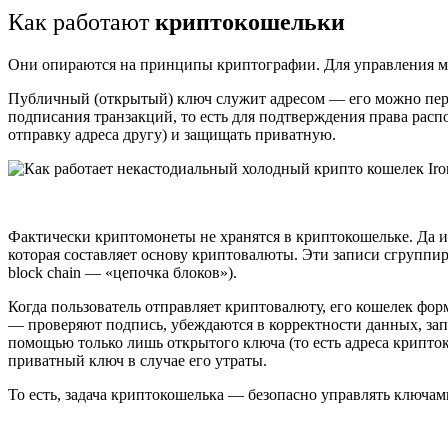
Как работают
криптокошельки
Они опираются на принципы криптографии. Для управления м
Публичный (
открытый
) ключ служит адресом — его можно пер
подписания транзакций, то есть для подтверждения права рас
отправку адреса другу) и защищать приватную.
Фактически криптомонеты не хранятся в
криптокошельке
. Да 
которая составляет основу криптовалюты. Эти записи сгруппир
block chain — «цепочка блоков»).
Когда пользователь отправляет криптовалюту, его кошелек фо
— проверяют подпись, убеждаются в корректности данных, за
помощью только лишь
открытого
ключа (то есть адреса
крипто
приватный ключ в случае его утраты.
То есть, задача
криптокошелька
— безопасно управлять ключами